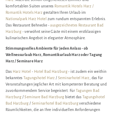
komfortablen Suiten unseres
Romantik Hotels Harz /
Romantik Hotels Harz
gestalten Ihren Urlaub im
Nationalpark Harz Hotel
zum rundum entspannten Erlebnis.
Das Restaurant Behnecke -
ausgezeichnetes Restaurant Bad
Harzburg
- verwöhnt seine Gäste mit einem erstklassigen
kulinarischen Angebot in eleganter Atmosphäre.
Stimmungsvolles Ambiente für jeden Anlass - ob
Wellnessurlaub Harz, Romantikurlaub Harz oder Tagung
Harz / Seminare Harz
Das
Harz Hotel
-
Hotel Bad Harzburg
- ist zudem ein weithin
bekanntes
Tagungshotel Harz
/
Seminarhotel Harz
, das für
Veranstaltungen jeglicher Art mit kompetenter Beratung und
zuvorkommendem Service begeistert. Für
Tagungen Bad
Harzburg
/
Seminare Bad Harzburg
bietet das
Tagungshotel
Bad Harzburg
/
Seminarhotel Bad Harzburg
verschiedene
Räumlichkeiten, die an Ihre individuellen Anforderungen