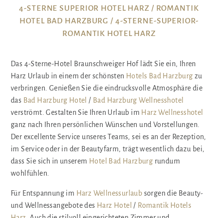
4-STERNE SUPERIOR HOTEL HARZ / ROMANTIK
HOTEL BAD HARZBURG / 4-STERNE-SUPERIOR-
ROMANTIK HOTEL HARZ
Das 4-Sterne-Hotel Braunschweiger Hof lädt Sie ein, Ihren
Harz Urlaub in einem der schönsten
Hotels Bad Harzburg
zu
verbringen. Genießen Sie die eindrucksvolle Atmosphäre die
das
Bad Harzburg Hotel
/
Bad Harzburg Wellnesshotel
verströmt. Gestalten Sie Ihren Urlaub im
Harz Wellnesshotel
ganz nach Ihren persönlichen Wünschen und Vorstellungen.
Der excellente Service unseres Teams, sei es an der Rezeption,
im Service oder in der Beautyfarm, trägt wesentlich dazu bei,
dass Sie sich in unserem
Hotel Bad Harzburg
rundum
wohlfühlen.
Für Entspannung im
Harz Wellnessurlaub
sorgen die Beauty-
und Wellnessangebote des
Harz Hotel
/
Romantik Hotels
Harz
. Auch die stilvoll eingerichteten Zimmer und