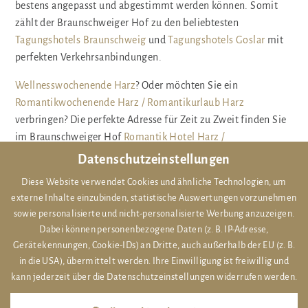
bestens angepasst und abgestimmt werden können. Somit
zählt der Braunschweiger Hof zu den beliebtesten
Tagungshotels Braunschweig
und
Tagungshotels Goslar
mit
perfekten Verkehrsanbindungen.
Wellnesswochenende Harz
? Oder möchten Sie ein
Romantikwochenende Harz / Romantikurlaub Harz
verbringen? Die perfekte Adresse für Zeit zu Zweit finden Sie
im Braunschweiger Hof
Romantik Hotel Harz /
Romantikhotel Bad Harzburg
. Genießen Sie Kulinarisches im
Datenschutzeinstellungen
Restaurant Behnecke -
erstklassiges Restaurant Bad Harzburg
Diese Website verwendet Cookies und ähnliche Technologien, um
/ ausgezeichnetes Restaurant Bad Harzburg
, freuen Sie sich
externe Inhalte einzubinden, statistische Auswertungen vorzunehmen
auf entspannende Beauty-Anwendungen im Beautybereich
sowie personalisierte und nicht-personalisierte Werbung anzuzeigen.
des
Wellnesshotels Harz / Wellness Hotel Harz
und
Dabei können personenbezogene Daten (z. B. IP-Adresse,
verbringen Sie ein
Romantikwochenende Harz
in den
Gerätekennungen, Cookie-IDs) an Dritte, auch außerhalb der EU (z. B.
stilvollen Suiten und Zimmern des
Harz Hotels
in die USA), übermittelt werden. Ihre Einwilligung ist freiwillig und
Braunschweiger Hof /
4-Sterne-Hotel Bad Harzburg.
kann jederzeit über die Datenschutzeinstellungen widerrufen werden.
Ausgezeichnetes Restaurant Bad Harzburg
, schöner