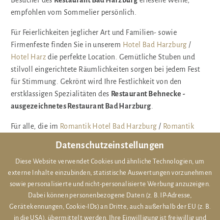
Besucher des
Restaurant Bad Harzburg
erlesene Weine,
empfohlen vom Sommelier persönlich.
Für Feierlichkeiten jeglicher Art und Familien- sowie
Firmenfeste finden Sie in unserem
Hotel Bad Harzburg
/
Hotel Harz
die perfekte Location. Gemütliche Stuben und
stilvoll eingerichtete Räumlichkeiten sorgen bei jedem Fest
für Stimmung. Gekrönt wird Ihre Festlichkeit von den
erstklassigen Spezialitäten des
Restaurant Behnecke -
ausgezeichnetes Restaurant Bad Harzburg
.
Für alle, die im
Romantik Hotel Bad Harzburg
/
Romantik
Hotel Harz
entspannende Stunden in trauter Zweisamkeit
Datenschutzeinstellungen
genießen möchten, bietet das
Wellnesshotel Harz
/
Diese Website verwendet Cookies und ähnliche Technologien, um
Wellnesshotel Bad Harzburg
romantische Zimmer und Suiten
externe Inhalte einzubinden, statistische Auswertungen vorzunehmen
sowie wundervolle Behandlungen und Treatments im
sowie personalisierte und nicht-personalisierte Werbung anzuzeigen.
Wellness- und Beautybereich des
Wellness Hotels Bad
Dabei können personenbezogene Daten (z. B. IP-Adresse,
Harzburg
/
Wellness Hotels Harz
. Genießen Sie im Anschluss
Gerätekennungen, Cookie-IDs) an Dritte, auch außerhalb der EU (z. B.
erstklassige, regionale Köstlichkeiten im "Behnecke" -
in die USA), übermittelt werden. Ihre Einwilligung ist freiwillig und