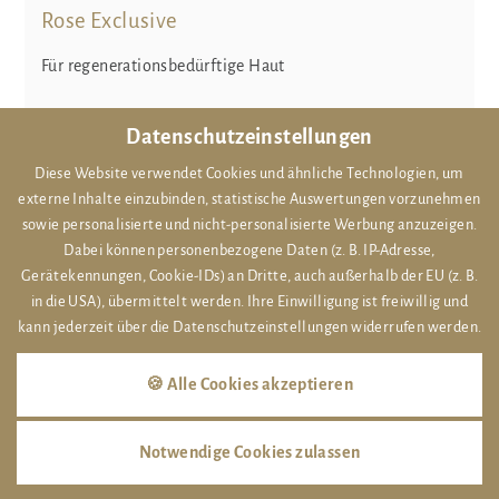
Rose Exclusive
Für regenerationsbedürftige Haut
Datenschutzeinstellungen
€ 72,-
60 Verwöhnminuten
ANFRAGEN
Diese Website verwendet Cookies und ähnliche Technologien, um
externe Inhalte einzubinden, statistische Auswertungen vorzunehmen
sowie personalisierte und nicht-personalisierte Werbung anzuzeigen.
Dabei können personenbezogene Daten (z. B. IP-Adresse,
Gerätekennungen, Cookie-IDs) an Dritte, auch außerhalb der EU (z. B.
in die USA), übermittelt werden. Ihre Einwilligung ist freiwillig und
Royale Essence
kann jederzeit über die Datenschutzeinstellungen widerrufen werden.
Anti-Aging für anspruchsvolle Haut
🍪 Alle Cookies akzeptieren
Notwendige Cookies zulassen
€ 78,-
60 Verwöhnminuten
ANFRAGEN