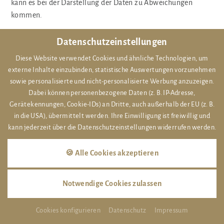
kann es bei der Darstellung der Daten zu Abweichungen
kommen.
Datenschutzeinstellungen
Wichtiger Hinweis
Diese Website verwendet Cookies und ähnliche Technologien, um
Trotz sorgfältiger inhaltlicher Kontrolle übernehmen wir
externe Inhalte einzubinden, statistische Auswertungen vorzunehmen
keine Haftung für die Inhalte externer Links. Für den Inhalt
sowie personalisierte und nicht-personalisierte Werbung anzuzeigen.
der verlinkten Seiten sind ausschließlich deren Betreiber
Dabei können personenbezogene Daten (z. B. IP-Adresse,
verantwortlich. Falls Sie durch eine Hyperlink auf eine
Gerätekennungen, Cookie-IDs) an Dritte, auch außerhalb der EU (z. B.
rechtswidrige Seite gelangen sollten, bitten wir Sie uns
in die USA), übermittelt werden. Ihre Einwilligung ist freiwillig und
darüber zu informieren:
info@hotel-braunschweiger-hof.de
.
kann jederzeit über die Datenschutzeinstellungen widerrufen werden.
Wir werden nach Kenntnis den Link sofort entfernen.
🍪 Alle Cookies akzeptieren
Haftungsausschluss
1. Inhalt des Onlineangebotes
Notwendige Cookies zulassen
Der Autor übernimmt keinerlei Gewähr für die Aktualität,
Korrektheit, Vollständigkeit oder Qualität der bereitgestellten
Cookies konfigurieren
Datenschutz
Impressum
Informationen. Haftungsansprüche gegen den Autor, welche