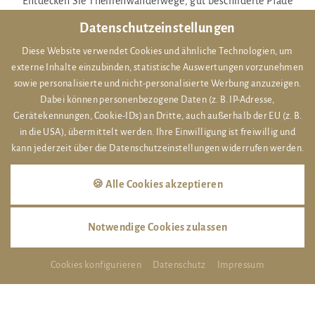
Entdecken Sie Themenwanderwege, gut beschilderte Pfade
und die wild rauschende Radau.
Datenschutzeinstellungen
Direkt vor der Hoteltür starten traumhafte Wanderrouten:
Diese Website verwendet Cookies und ähnliche Technologien, um
gemütliche Spazierwege im Kurpark, aussichtsreiche Touren
externe Inhalte einzubinden, statistische Auswertungen vorzunehmen
auf den Großen Burgberg oder anspruchsvolle Etappen des
sowie personalisierte und nicht-personalisierte Werbung anzuzeigen.
Harzer-Hexen-Stiegs. Entdecken Sie stille Waldpfade,
Dabei können personenbezogene Daten (z. B. IP-Adresse,
Gerätekennungen, Cookie-IDs) an Dritte, auch außerhalb der EU (z. B.
plätschernde Bäche und weite Panoramen – Bad Harzburg ist
in die USA), übermittelt werden. Ihre Einwilligung ist freiwillig und
Ihr idealer Ausgangspunkt für unvergessliche
kann jederzeit über die Datenschutzeinstellungen widerrufen werden.
Wandererlebnisse im Harz.
🍪 Alle Cookies akzeptieren
Routenempfehlungen
Notwendige Cookies zulassen
Cookies konfigurieren
Datenschutz
Impressum
BURGBERG SEILBAHN
THEMENWANDERWEGE