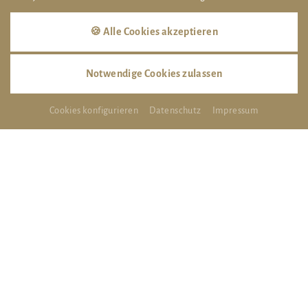
🍪 Alle Cookies akzeptieren
Skigebiete rund um das Hotel
Notwendige Cookies zulassen
SKIGEBIET "AM RINDERKOPF"
Cookies konfigurieren
Datenschutz
Impressum
SKIGEBIET ALTENAU
LIFTANLAGE IM ZWÖLFMORGENTAL