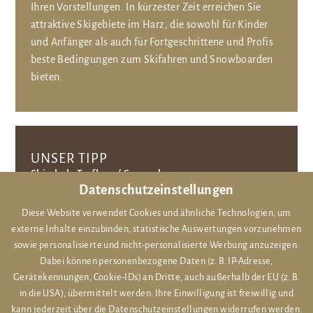
Ihren Vorstellungen. In kürzester Zeit erreichen Sie
attraktive Skigebiete im Harz, die sowohl für Kinder
und Anfänger als auch für Fortgeschrittene und Profis
beste Bedingungen zum Skifahren und Snowboarden
bieten.
UNSER TIPP
Skischule Torfhaus/ Sonnenberg
Datenschutzeinstellungen
Hier im Hotel Braunschweiger Hof haben Sie die
Diese Website verwendet Cookies und ähnliche Technologien, um
externe Inhalte einzubinden, statistische Auswertungen vorzunehmen
Möglichkeit, Ihre vorbestellten Ausrüstungen durch die
sowie personalisierte und nicht-personalisierte Werbung anzuzeigen.
Skischule anliefern und nach Beendigung der
Dabei können personenbezogene Daten (z. B. IP-Adresse,
Ausleihzeit auch abholen zu lassen.
Gerätekennungen, Cookie-IDs) an Dritte, auch außerhalb der EU (z. B.
in die USA), übermittelt werden. Ihre Einwilligung ist freiwillig und
MEHR DETAILS
kann jederzeit über die Datenschutzeinstellungen widerrufen werden.