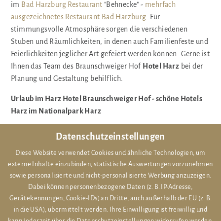
im
Bad Harzburg Restaurant
"Behnecke" -
mehrfach
ausgezeichnetes Restaurant Bad Harzburg
. Für
stimmungsvolle Atmosphäre sorgen die verschiedenen
Stuben und Räumlichkeiten, in denen auch Familienfeste und
Feierlichkeiten jeglicher Art gefeiert werden können. Gerne ist
Ihnen das Team des Braunschweiger Hof
Hotel Harz
bei der
Planung und Gestaltung behilflich.
Urlaub im Harz Hotel Braunschweiger Hof - schöne Hotels
Harz im Nationalpark Harz
Der schöne Wellnessbereich des
Hotels Bad Harzburg
/
Datenschutzeinstellungen
Hotels Harz
mit 80 m² Pool, Dampfbad, Erlebnisduschen
Diese Website verwendet Cookies und ähnliche Technologien, um
sowie Saunabereich lässt im
Harz Wellnessurlaub
für
externe Inhalte einzubinden, statistische Auswertungen vorzunehmen
himmlische Entspannung aufkommen. Auch in der
sowie personalisierte und nicht-personalisierte Werbung anzuzeigen.
Beautyfarm des
Wellnesshotels Harz
sorgen verschiedene
Dabei können personenbezogene Daten (z. B. IP-Adresse,
Massagen und Wohlfühltreatments für ganzheitliches
Gerätekennungen, Cookie-IDs) an Dritte, auch außerhalb der EU (z. B.
Wohlbefinden. Die Wellness- und Wohlfühleinrichtungen des
in die USA), übermittelt werden. Ihre Einwilligung ist freiwillig und
Braunschweiger Hof
Romantik Hotels Harz / Romantik Hotels
kann jederzeit über die Datenschutzeinstellungen widerrufen werden.