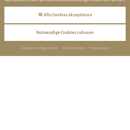
Bad Harzburg
werden Sie begeistern.
🍪 Alle Cookies akzeptieren
Als
Tagungshotel Harz / Tagungshotel Bad Harzburg
ist das
4-Sterne-Hotel Harz
Braunschweiger Hof weit über die
Grenzen Bad Harzburgs hinaus bekannt und somit eines der
Notwendige Cookies zulassen
beliebtesten
Tagungshotels Braunschweig
/
Tagungshotels
Goslar.
Die verschiedenen Räumlichkeiten mit modernster
Cookies konfigurieren
Datenschutz
Impressum
Tagungstechnik und die individuellen Tagungsangebote
garantieren Tagungserfolge.
Nationalpark Harz Hotels?
Bad Harzburg Urlaub ist zu jeder
Jahreszeit empfehlenswert - ob Wandern, Mountainbiken,
Radfahren, Golfen oder Langlaufen - unweit des
Hotels
Nationalpark Harz
/
Hotels Bad Harzburg
finden Sie
zahlreiche Möglichkeiten für abwechslungsreiche
Freizeitgestaltung.