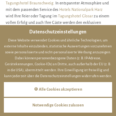
Tagungshotel Braunschweig
. In entspannter Atmosphäre und
mit dem passenden Service des
Hotels Nationalpark Harz
wird Ihre Feier oder Tagung im
Tagungshotel Glosar
zu einem
vollen Erfolg und auch Ihre Gäste werden den exklusiven
Service des
Hotels Bad Harzburg
lieben. Und auch die
Datenschutzeinstellungen
Rahmenprogramme für Seminare des
Hotels Harz
bieten
Diese Website verwendet Cookies und ähnliche Technologien, um
beste Voraussetzungen für eine gelungene Veranstaltung im
externe Inhalte einzubinden, statistische Auswertungen vorzunehmen
Seminarhotel Harz
.
sowie personalisierte und nicht-personalisierte Werbung anzuzeigen.
Dabei können personenbezogene Daten (z. B. IP-Adresse,
Rund um das
Romantik Hotel Harz
gibt es während Ihres
Gerätekennungen, Cookie-IDs) an Dritte, auch außerhalb der EU (z. B.
Urlaubs im Harz
viel zu erkunden. Der schöne Nationalpark
in die USA), übermittelt werden. Ihre Einwilligung ist freiwillig und
Harz lädt zum Staunen und Entdecken ein. Wandern,
kann jederzeit über die Datenschutzeinstellungen widerrufen werden.
Radfahren, Walken oder Golfen stehen auf dem
Harz Urlaub
Programm. Im Winter bieten die nahegelegenen Skigebiete
🍪 Alle Cookies akzeptieren
bestens präparierte Pisten und auch bei schlechtem Wetter
weiß das
Harz Hotel
tolle Ausflugsmöglichkeiten. Ihr
Wellnessurlaub Harz
wird im
Hotel Nationalpark Harz
ein
Notwendige Cookies zulassen
voller Erfolg.