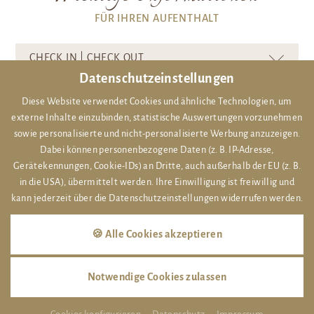
FÜR IHREN AUFENTHALT
CHECK IN | CHECK OUT
Datenschutzeinstellungen
PARKEN
Diese Website verwendet Cookies und ähnliche Technologien, um
externe Inhalte einzubinden, statistische Auswertungen vorzunehmen
ÖFFNUNGSZEITEN
sowie personalisierte und nicht-personalisierte Werbung anzuzeigen.
Dabei können personenbezogene Daten (z. B. IP-Adresse,
HUNDE
Gerätekennungen, Cookie-IDs) an Dritte, auch außerhalb der EU (z. B.
in die USA), übermittelt werden. Ihre Einwilligung ist freiwillig und
KINDER/AUFBETTUNG
kann jederzeit über die Datenschutzeinstellungen widerrufen werden.
🍪 Alle Cookies akzeptieren
Notwendige Cookies zulassen