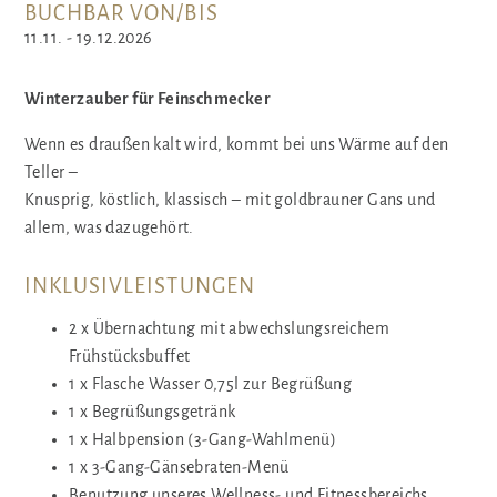
BUCHBAR VON/BIS
11.11. - 19.12.2026
Winterzauber für Feinschmecker
Wenn es draußen kalt wird, kommt bei uns Wärme auf den
Teller –
Knusprig, köstlich, klassisch – mit goldbrauner Gans und
allem, was dazugehört.
INKLUSIVLEISTUNGEN
2 x
Übernachtung mit abwechslungsreichem
Frühstücksbuffet
1 x
Flasche Wasser 0,75l zur Begrüßung
1 x
Begrüßungsgetränk
1 x
Halbpension (3-Gang-Wahlmenü)
1 x
3-Gang-Gänsebraten-Menü
Benutzung unseres Wellness- und Fitnessbereichs