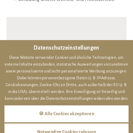
Datenschutzeinstellungen
Diese Website verwendet Cookies und ähnliche Technologien, um
externe Inhalte einzubinden, statistische Auswertungen vorzunehmen
sowie personalisierte und nicht-personalisierte Werbung anzuzeigen.
Dabei können personenbezogene Daten (z. B. IP-Adresse,
Gerätekennungen, Cookie-IDs) an Dritte, auch außerhalb der EU (z. B.
in die USA), übermittelt werden. Ihre Einwilligung ist freiwillig und
kann jederzeit über die Datenschutzeinstellungen widerrufen werden.
SUITE
🍪 Alle Cookies akzeptieren
€ 356,-
ab
Notwendige Cookies zulassen